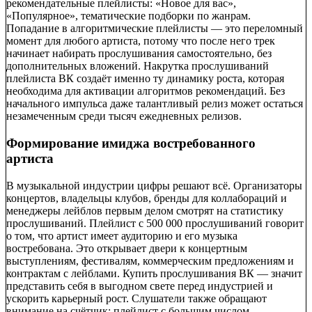
рекомендательные плейлисты: «Новое для вас»,
«Популярное», тематические подборки по жанрам.
Попадание в алгоритмические плейлисты — это переломный
момент для любого артиста, потому что после него трек
начинает набирать прослушивания самостоятельно, без
дополнительных вложений. Накрутка прослушиваний
плейлиста ВК создаёт именно ту динамику роста, которая
необходима для активации алгоритмов рекомендаций. Без
начального импульса даже талантливый релиз может остаться
незамеченным среди тысяч ежедневных релизов.
Формирование имиджа востребованного
артиста
В музыкальной индустрии цифры решают всё. Организаторы
концертов, владельцы клубов, бренды для коллабораций и
менеджеры лейблов первым делом смотрят на статистику
прослушиваний. Плейлист с 500 000 прослушиваний говорит
о том, что артист имеет аудиторию и его музыка
востребована. Это открывает двери к концертным
выступлениям, фестивалям, коммерческим предложениям и
контрактам с лейблами. Купить прослушивания ВК — значит
представить себя в выгодном свете перед индустрией и
ускорить карьерный рост. Слушатели также обращают
внимание на счётчик: плейлист с большим числом