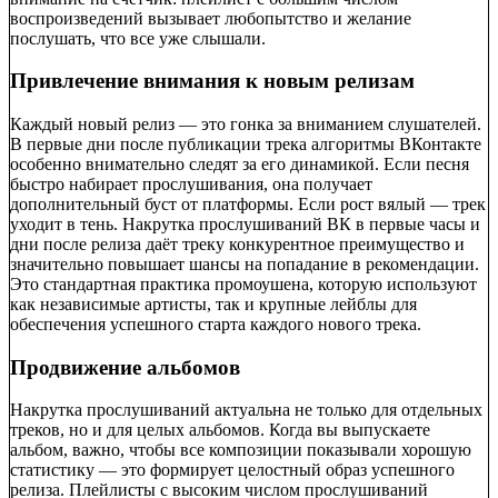
воспроизведений вызывает любопытство и желание
послушать, что все уже слышали.
Привлечение внимания к новым релизам
Каждый новый релиз — это гонка за вниманием слушателей.
В первые дни после публикации трека алгоритмы ВКонтакте
особенно внимательно следят за его динамикой. Если песня
быстро набирает прослушивания, она получает
дополнительный буст от платформы. Если рост вялый — трек
уходит в тень. Накрутка прослушиваний ВК в первые часы и
дни после релиза даёт треку конкурентное преимущество и
значительно повышает шансы на попадание в рекомендации.
Это стандартная практика промоушена, которую используют
как независимые артисты, так и крупные лейблы для
обеспечения успешного старта каждого нового трека.
Продвижение альбомов
Накрутка прослушиваний актуальна не только для отдельных
треков, но и для целых альбомов. Когда вы выпускаете
альбом, важно, чтобы все композиции показывали хорошую
статистику — это формирует целостный образ успешного
релиза. Плейлисты с высоким числом прослушиваний