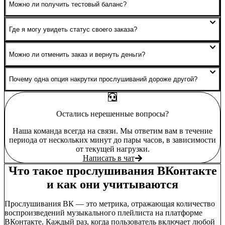
текущие алгоритмы ВКонтакте, что минимизирует риски. Не
Можно ли получить тестовый баланс?
рекомендуем накручивать слишком большой объём
Да, за отзыв о сервисе начисляем 50 рублей. Напишите в
прослушиваний за раз — плавный набор безопаснее для
поддержку.
Где я могу увидеть статус своего заказа?
аккаунта.
Статус заказа отображается в личном кабинете на сайте.
Можно ли отменить заказ и вернуть деньги?
Нет, заказ поступает в работу сразу после оформления.
Исключение — сбой или невозможность выполнения.
Почему одна опция накрутки прослушиваний дороже другой?
Стоимость зависит от скорости и метода выполнения.
Обычные прослушивания — самый доступный вариант.
Замедленные стоят дороже, потому что имитируют
Остались нерешенные вопросы?
естественное поведение слушателей — прослушивания
Наша команда всегда на связи. Мы ответим вам в течение
поступают плавно и равномерно, что лучше воспринимается
периода от нескольких минут до пары часов, в зависимости
алгоритмами платформы. VIP — премиальный тариф с
от текущей нагрузки.
максимальным приоритетом и лучшими условиями
Написать в чат
выполнения.
Что такое прослушивания ВКонтакте
и как они учитываются
Прослушивания ВК — это метрика, отражающая количество
воспроизведений музыкального плейлиста на платформе
ВКонтакте. Каждый раз, когда пользователь включает любой