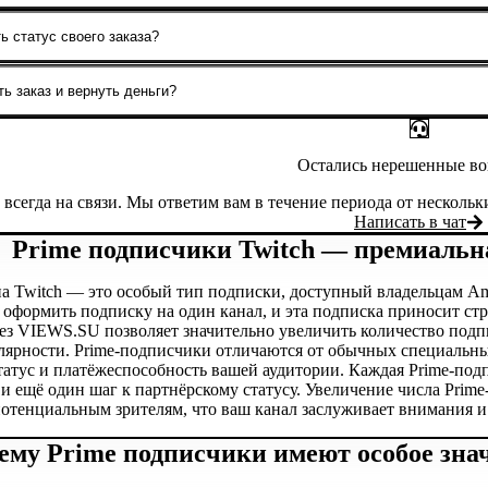
лучить 50 рублей на баланс за отзыв о сервисе. Обратитесь в по
ь статус своего заказа?
тображается в личном кабинете на сайте. Там можно отслеживать
ь заказ и вернуть деньги?
ления заказ уже в работе. Более того, по данной услуге не прин
Остались нерешенные в
всегда на связи. Мы ответим вам в течение периода от нескольк
Написать в чат
Prime подписчики Twitch — премиальн
на Twitch — это особый тип подписки, доступный владельцам Am
оформить подписку на один канал, и эта подписка приносит стр
ез VIEWS.SU позволяет значительно увеличить количество подпи
лярности. Prime-подписчики отличаются от обычных специальным
татус и платёжеспособность вашей аудитории. Каждая Prime-подп
 и ещё один шаг к партнёрскому статусу. Увеличение числа Pri
тенциальным зрителям, что ваш канал заслуживает внимания и
ему Prime подписчики имеют особое знач