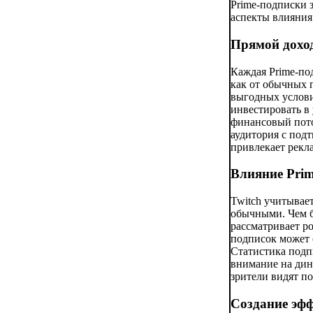
Prime-подписки з
аспекты влияния
Прямой доход
Каждая Prime-по
как от обычных 
выгодных услови
инвестировать в
финансовый пото
аудитория с под
привлекает рекл
Влияние Prim
Twitch учитывает
обычными. Чем б
рассматривает р
подписок может 
Статистика подп
внимание на дин
зрители видят п
Создание эфф