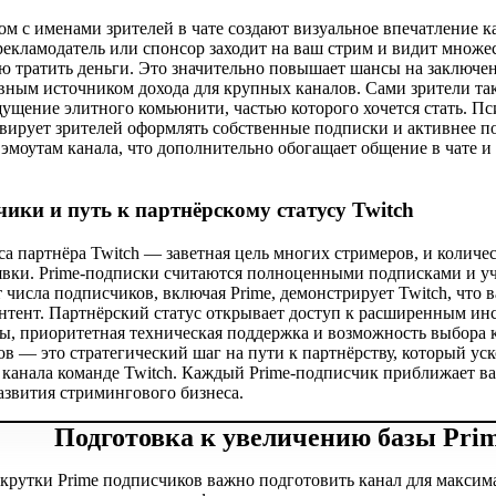
ом с именами зрителей в чате создают визуальное впечатление 
екламодатель или спонсор заходит на ваш стрим и видит множес
ю тратить деньги. Это значительно повышает шансы на заключе
овным источником дохода для крупных каналов. Сами зрители т
щущение элитного комьюнити, частью которого хочется стать. 
вирует зрителей оформлять собственные подписки и активнее п
эмоутам канала, что дополнительно обогащает общение в чате и 
чики и путь к партнёрскому статусу Twitch
са партнёра Twitch — заветная цель многих стримеров, и колич
явки. Prime-подписки считаются полноценными подписками и уч
 числа подписчиков, включая Prime, демонстрирует Twitch, что 
нтент. Партнёрский статус открывает доступ к расширенным ин
ы, приоритетная техническая поддержка и возможность выбора к
ов — это стратегический шаг на пути к партнёрству, который у
 канала команде Twitch. Каждый Prime-подписчик приближает ва
азвития стримингового бизнеса.
Подготовка к увеличению базы Prim
акрутки Prime подписчиков важно подготовить канал для максим