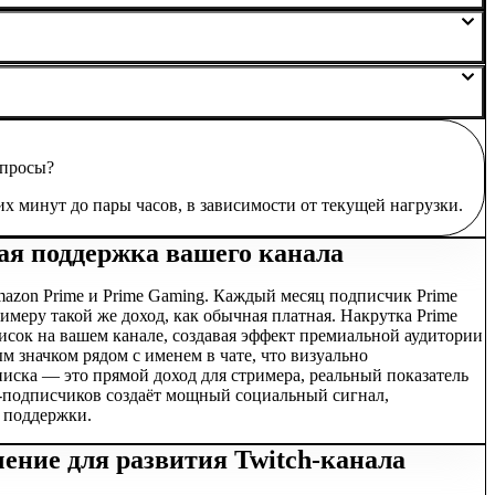
ддержку для уточнения деталей.
 ход выполнения в реальном времени.
имаются претензии по качеству и скорости выполнения, так как
опросы?
их минут до пары часов, в зависимости от текущей нагрузки.
ая поддержка вашего канала
azon Prime и Prime Gaming. Каждый месяц подписчик Prime
имеру такой же доход, как обычная платная. Накрутка Prime
сок на вашем канале, создавая эффект премиальной аудитории
 значком рядом с именем в чате, что визуально
иска — это прямой доход для стримера, реальный показатель
me-подписчиков создаёт мощный социальный сигнал,
 поддержки.
ение для развития Twitch-канала