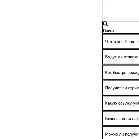
Что такое Prime п
Prime подписка 
Будут ли отписки
Prime подписки 
Как быстро прихо
Заказ находится 
— информация в 
Получит ли стрим
Да, Twitch выпла
Какую ссылку ука
Укажите ссылку н
на баланс.
Безопасна ли нак
Мы применяем пе
Рекомендуем не 
Можно ли получи