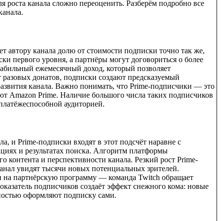
ля роста канала сложно переоценить. Разберём подробно все
канала.
т автору канала долю от стоимости подписки точно так же,
ки первого уровня, а партнёры могут договориться о более
табильный ежемесячный доход, который позволяет
т разовых донатов, подписки создают предсказуемый
азвития канала. Важно понимать, что Prime-подписчики — это
ют Amazon Prime. Наличие большого числа таких подписчиков
 платёжеспособной аудиторией.
, и Prime-подписки входят в этот подсчёт наравне с
ациях и результатах поиска. Алгоритм платформы
о контента и перспективности канала. Резкий рост Prime-
канал увидят тысячи новых потенциальных зрителей.
и на партнёрскую программу — команда Twitch обращает
оказатель подписчиков создаёт эффект снежного кома: новые
ностью оформляют подписку сами.