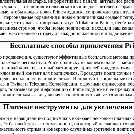
лекательная аватарка, информативные панели, актуальное расп
исчиков — это дополнительная мотивация для зрителей оформит
риме, чтобы каждая новая Prime-подписка сопровождалась визуа
— персональные обращения к новым подписчикам создают тёплу
ерьте, что у вас активирован статус Affilate или Partner, необх
исанием стримов, чтобы новые подписчики находили ваш канал
вает максимальную отдачу от каждой вложенной в продвижение
Бесплатные способы привлечения Pri
 продвижения, существуют эффективные бесплатные методы при
ользовать бесплатную Prime-подписку на вашем канале — многи
ственный контент, который мотивирует зрителей поддержать ва
склюзивный контент для подписчиков. Проводите подписочные
целевого количества подписчиков. Используйте социальные сет
нсы в Twitter и Telegram. Коллаборации с другими стримерами о
ндой, показывающей информацию о Prime-подписке и её преимущ
о подписчикам — визуальная эксклюзивность является мощным 
Платные инструменты для увеличения 
ход к наращиванию подписчиков включает несколько платных с
даёт базовый эффект популярности, на который наслаиваются ор
кательность стрима и конверсию случайных зрителей в подписчи