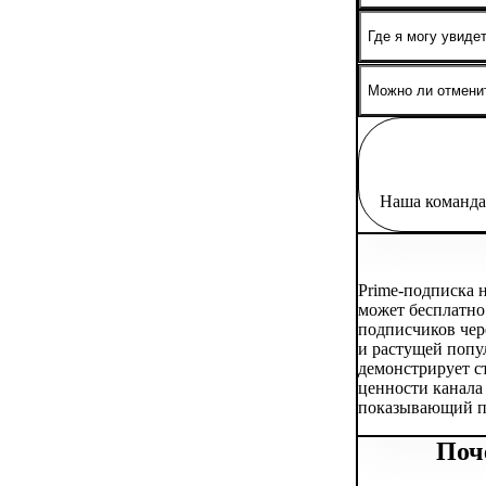
Да, вы можете по
Где я могу увидет
Статус заказа о
Можно ли отменит
Нет, после оформ
она тестовая.
Наша команда 
Prime-подписка 
может бесплатно 
подписчиков чер
и растущей попу
демонстрирует с
ценности канала
показывающий по
Поч