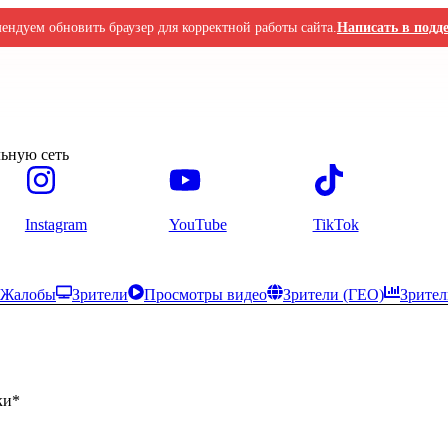
ендуем обновить браузер для корректной работы сайта.
Написать в подд
ьную сеть
Instagram
YouTube
TikTok
Жалобы
Зрители
Просмотры видео
Зрители (ГЕО)
Зрител
ки
*