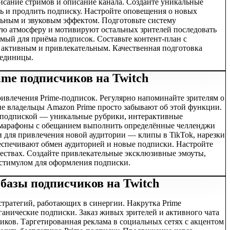
исание стримов и описание канала. Создайте уникальные
ь и продлить подписку. Настройте оповещения о новых
льным и звуковым эффектом. Подготовьте систему
ю атмосферу и мотивируют остальных зрителей последовать
одимый для приёма подписок. Составьте контент-план с
 активным и привлекательным. Качественная подготовка
 единицы.
me подписчиков на Twitch
влечения Prime-подписок. Регулярно напоминайте зрителям о
е владельцы Amazon Prime просто забывают об этой функции.
с подпиской — уникальные рубрики, интерактивные
 марафоны с обещанием выполнить определённые челленджи
и для привлечения новой аудитории — клипы в TikTok, нарезки
беспечивают обмен аудиторией и новые подписки. Настройте
ествах. Создайте привлекательные эксклюзивные эмоуты,
стимулом для оформления подписки.
базы подписчиков на Twitch
тратегий, работающих в синергии. Накрутка Prime
ганические подписки. Заказ живых зрителей и активного чата
ков. Таргетированная реклама в социальных сетях с акцентом