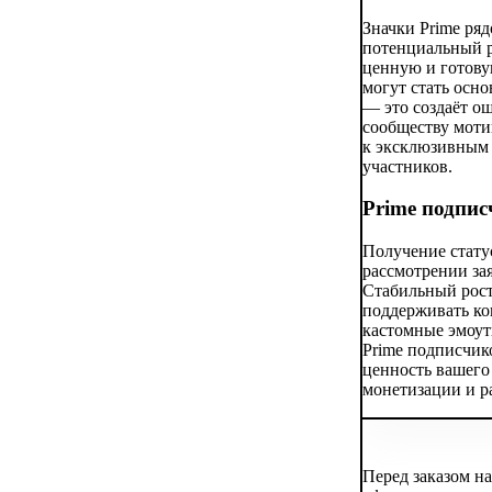
Значки Prime ряд
потенциальный р
ценную и готову
могут стать осн
— это создаёт о
сообществу моти
к эксклюзивным 
участников.
Prime подпис
Получение стату
рассмотрении за
Стабильный рост
поддерживать ко
кастомные эмоут
Prime подписчик
ценность вашего
монетизации и р
Перед заказом н