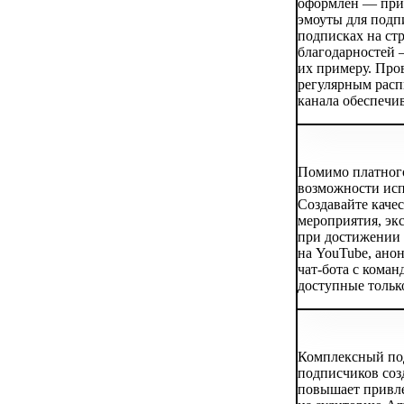
оформлен — прив
эмоуты для подп
подписках на ст
благодарностей 
их примеру. Пров
регулярным расп
канала обеспечи
Помимо платного
возможности исп
Создавайте каче
мероприятия, эк
при достижении 
на YouTube, ано
чат-бота с кома
доступные тольк
Комплексный под
подписчиков соз
повышает привле