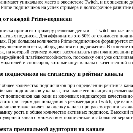
анимают уникальное место в экосистеме Twitch, и их значение д
 Prime-подписчиков на успех стримера и долгосрочное развитие 
 от каждой Prime-подписки
дписка приносит стримеру реальные деньги — Twitch выплачивае
платных подписок. Для аффилиатов это 50% от стоимости подпис
ях. При большом количестве Prime-подписчиков формируется с
 улучшение контента, оборудования и продвижения. В отличие о
к, на который стример может рассчитывать при планировании р
тверждённой платёжеспособностью, поскольку они уже оплачива
амодателей и спонсоров, которые ищут каналы с качественной и
e подписчиков на статистику и рейтинг канала
 общее количество подписчиков при определении рейтинга канала
ольше подписчиков у канала, тем выше его позиция в рекоменд
ост подписчиков как один из ключевых индикаторов качественног
стать триггером для попадания в рекомендации Twitch, где ваш 
исчиков также влияет на оценку канала при рассмотрении заявк
амику роста и общее количество активных подписок. Высокий п
опулярный канал с множеством подписчиков и с большей вероят
екта премиальной аудитории на канале