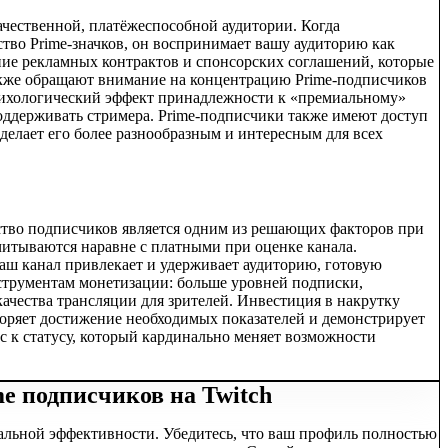
качественной, платёжеспособной аудитории. Когда
тво Prime-значков, он воспринимает вашу аудиторию как
ние рекламных контрактов и спонсорских соглашений, которые
акже обращают внимание на концентрацию Prime-подписчиков
Психологический эффект принадлежности к «премиальному»
оддерживать стримера. Prime-подписчики также имеют доступ
делает его более разнообразным и интересным для всех
ество подписчиков является одним из решающих факторов при
итываются наравне с платными при оценке канала.
ваш канал привлекает и удерживает аудиторию, готовую
струментам монетизации: больше уровней подписки,
ачества трансляции для зрителей. Инвестиция в накрутку
скоряет достижение необходимых показателей и демонстрирует
с к статусу, который кардинально меняет возможности
e подписчиков на Twitch
альной эффективности. Убедитесь, что ваш профиль полностью