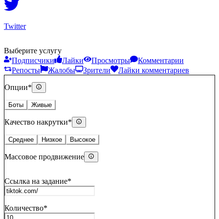
Twitter
Выберите услугу
Подписчики
Лайки
Просмотры
Комментарии
Репосты
Жалобы
Зрители
Лайки комментариев
Опции
*
Боты
Живые
Качество накрутки
*
Среднее
Низкое
Высокое
Массовое продвижение
Ссылка на задание
*
Количество
*