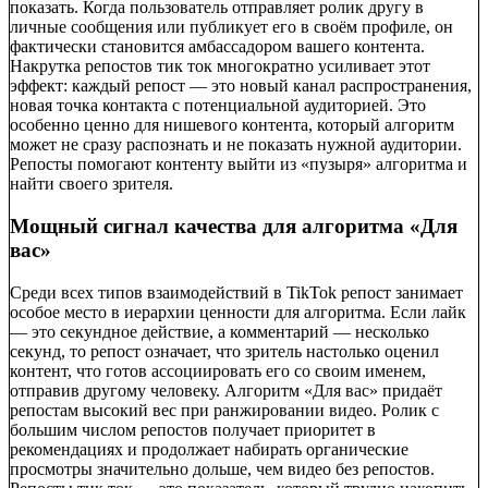
показать. Когда пользователь отправляет ролик другу в
личные сообщения или публикует его в своём профиле, он
фактически становится амбассадором вашего контента.
Накрутка репостов тик ток многократно усиливает этот
эффект: каждый репост — это новый канал распространения,
новая точка контакта с потенциальной аудиторией. Это
особенно ценно для нишевого контента, который алгоритм
может не сразу распознать и не показать нужной аудитории.
Репосты помогают контенту выйти из «пузыря» алгоритма и
найти своего зрителя.
Мощный сигнал качества для алгоритма «Для
вас»
Среди всех типов взаимодействий в TikTok репост занимает
особое место в иерархии ценности для алгоритма. Если лайк
— это секундное действие, а комментарий — несколько
секунд, то репост означает, что зритель настолько оценил
контент, что готов ассоциировать его со своим именем,
отправив другому человеку. Алгоритм «Для вас» придаёт
репостам высокий вес при ранжировании видео. Ролик с
большим числом репостов получает приоритет в
рекомендациях и продолжает набирать органические
просмотры значительно дольше, чем видео без репостов.