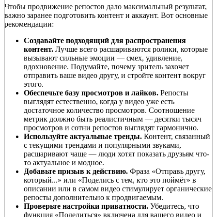
Чтобы продвижение репостов дало максимальный результат,
важно заранее подготовить контент и аккаунт. Вот основные
рекомендации:
Создавайте подходящий для распространения
контент.
Лучше всего расшариваются ролики, которые
вызывают сильные эмоции — смех, удивление,
вдохновение. Подумайте, почему зритель захочет
отправить ваше видео другу, и стройте контент вокруг
этого.
Обеспечьте базу просмотров и лайков.
Репосты
выглядят естественно, когда у видео уже есть
достаточное количество просмотров. Соотношение
метрик должно быть реалистичным — десятки тысяч
просмотров и сотни репостов выглядят гармонично.
Используйте актуальные тренды.
Контент, связанный
с текущими трендами и популярными звуками,
расшаривают чаще — люди хотят показать друзьям что-
то актуальное и модное.
Добавьте призыв к действию.
Фраза «Отправь другу,
который...» или «Поделись с тем, кто это поймёт» в
описании или в самом видео стимулирует органические
репосты дополнительно к продвигаемым.
Проверьте настройки приватности.
Убедитесь, что
функция «Поделиться» включена для вашего видео и