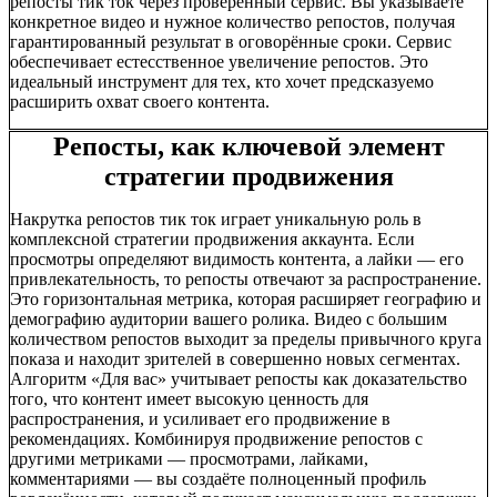
репосты тик ток через проверенный сервис. Вы указываете
конкретное видео и нужное количество репостов, получая
гарантированный результат в оговорённые сроки. Сервис
обеспечивает естесственное увеличение репостов. Это
идеальный инструмент для тех, кто хочет предсказуемо
расширить охват своего контента.
Репосты, как ключевой элемент
стратегии продвижения
Накрутка репостов тик ток играет уникальную роль в
комплексной стратегии продвижения аккаунта. Если
просмотры определяют видимость контента, а лайки — его
привлекательность, то репосты отвечают за распространение.
Это горизонтальная метрика, которая расширяет географию и
демографию аудитории вашего ролика. Видео с большим
количеством репостов выходит за пределы привычного круга
показа и находит зрителей в совершенно новых сегментах.
Алгоритм «Для вас» учитывает репосты как доказательство
того, что контент имеет высокую ценность для
распространения, и усиливает его продвижение в
рекомендациях. Комбинируя продвижение репостов с
другими метриками — просмотрами, лайками,
комментариями — вы создаёте полноценный профиль