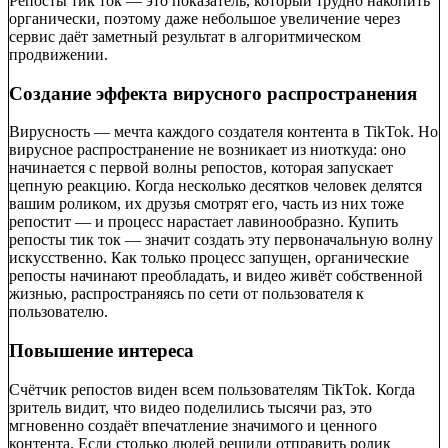
Репосты тик ток — это показатель, который трудно накопить
органически, поэтому даже небольшое увеличение через
сервис даёт заметный результат в алгоритмическом
продвижении.
Создание эффекта вирусного распространения
Вирусность — мечта каждого создателя контента в TikTok. Но
вирусное распространение не возникает из ниоткуда: оно
начинается с первой волны репостов, которая запускает
цепную реакцию. Когда несколько десятков человек делятся
вашим роликом, их друзья смотрят его, часть из них тоже
репостит — и процесс нарастает лавинообразно. Купить
репосты тик ток — значит создать эту первоначальную волну
искусственно. Как только процесс запущен, органические
репосты начинают преобладать, и видео живёт собственной
жизнью, распространяясь по сети от пользователя к
пользователю.
Повышение интереса
Счётчик репостов виден всем пользователям TikTok. Когда
зритель видит, что видео поделились тысячи раз, это
мгновенно создаёт впечатление значимого и ценного
контента. Если столько людей решили отправить ролик