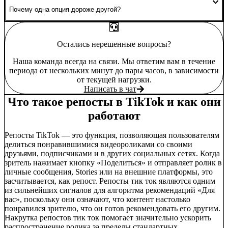
Нет, после оформления заказ уже в работе. Исключение —
сбой или невозможность выполнения, тогда средства
Почему одна опция дороже другой?
вернутся на баланс.
Основная разница — тип аккаунтов: бот-аккаунты стоят
дешевле и подходят для массовых репостов, а живые
аккаунты с аудиторией и активностью обеспечивают лучший
Остались нерешенные вопросы?
охват. Также влияют скорость и наличие гарантии.
Наша команда всегда на связи. Мы ответим вам в течение
периода от нескольких минут до пары часов, в зависимости
от текущей нагрузки.
Написать в чат
Что такое репосты в TikTok и как они
работают
Репосты TikTok — это функция, позволяющая пользователям
делиться понравившимися видеороликами со своими
друзьями, подписчиками и в других социальных сетях. Когда
зритель нажимает кнопку «Поделиться» и отправляет ролик в
личные сообщения, Stories или на внешние платформы, это
засчитывается, как репост. Репосты тик ток являются одним
из сильнейших сигналов для алгоритма рекомендаций «Для
вас», поскольку они означают, что контент настолько
понравился зрителю, что он готов рекомендовать его другим.
Накрутка репостов тик ток помогает значительно ускорить
распространение ролика за пределы стандартных