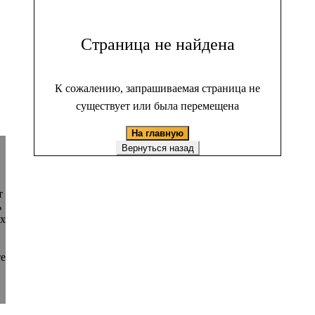
Страница не найдена
К сожалению, запрашиваемая страница не
существует или была перемещена
На главную
Вернуться назад
т
ь
ых
те