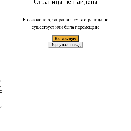
Страница не найдена
К сожалению, запрашиваемая страница не
существует или была перемещена
На главную
Вернуться назад
т
ь
ых
те