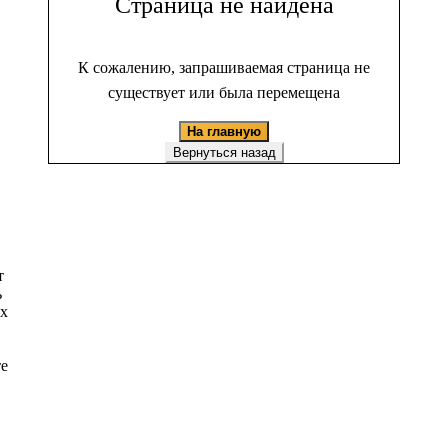
Страница не найдена
К сожалению, запрашиваемая страница не
существует или была перемещена
На главную
Вернуться назад
т
ь
ых
те