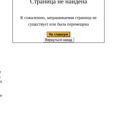
Страница не найдена
К сожалению, запрашиваемая страница не
существует или была перемещена
На главную
Вернуться назад
т
ь
ых
те