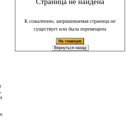
Страница не найдена
К сожалению, запрашиваемая страница не
существует или была перемещена
На главную
Вернуться назад
т
ь
ых
те