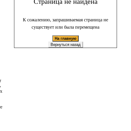
Страница не найдена
К сожалению, запрашиваемая страница не
существует или была перемещена
На главную
Вернуться назад
т
ь
ых
те