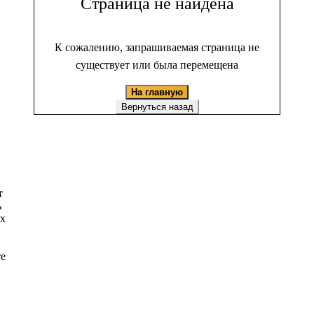
Страница не найдена
К сожалению, запрашиваемая страница не
существует или была перемещена
На главную
Вернуться назад
т
ь
ых
те