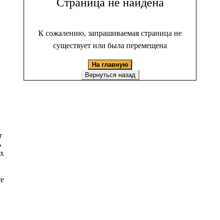
Страница не найдена
К сожалению, запрашиваемая страница не
существует или была перемещена
На главную
Вернуться назад
т
ь
ых
те