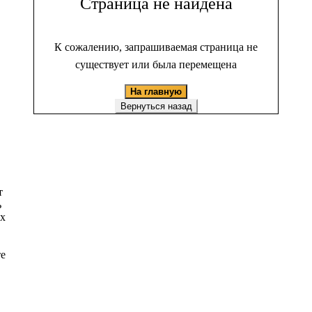
Страница не найдена
К сожалению, запрашиваемая страница не
существует или была перемещена
На главную
Вернуться назад
т
ь
ых
те