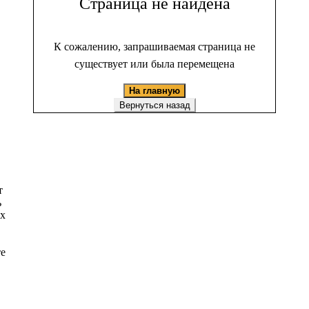
Страница не найдена
К сожалению, запрашиваемая страница не
существует или была перемещена
На главную
Вернуться назад
т
ь
ых
те