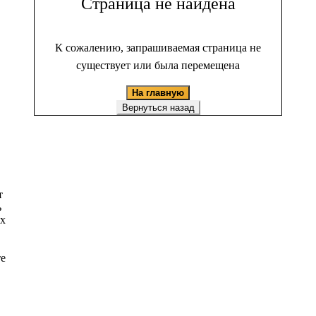
Страница не найдена
К сожалению, запрашиваемая страница не
существует или была перемещена
На главную
Вернуться назад
т
ь
ых
те