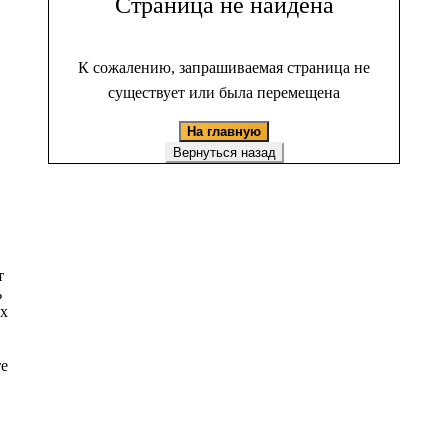
Страница не найдена
К сожалению, запрашиваемая страница не
существует или была перемещена
На главную
Вернуться назад
т
ь
ых
те