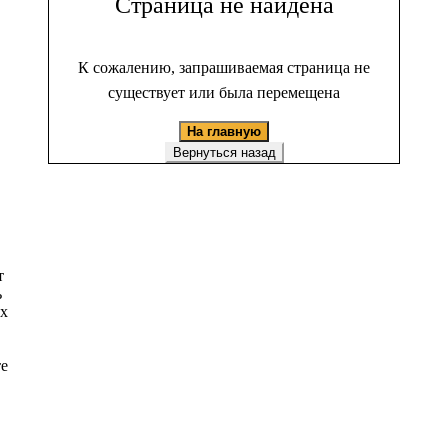
Страница не найдена
К сожалению, запрашиваемая страница не
существует или была перемещена
На главную
Вернуться назад
т
ь
ых
те