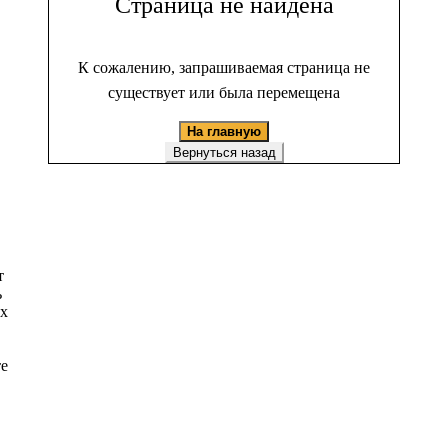
Страница не найдена
К сожалению, запрашиваемая страница не
существует или была перемещена
На главную
Вернуться назад
т
ь
ых
те