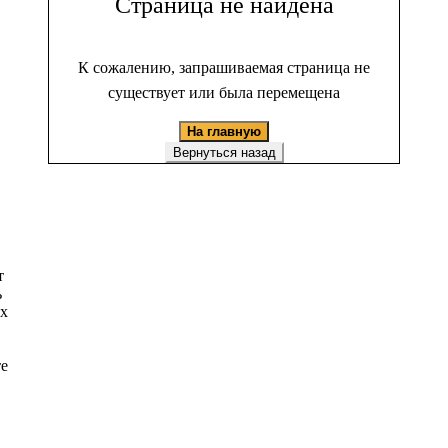
Страница не найдена
К сожалению, запрашиваемая страница не
существует или была перемещена
На главную
Вернуться назад
т
ь
ых
те