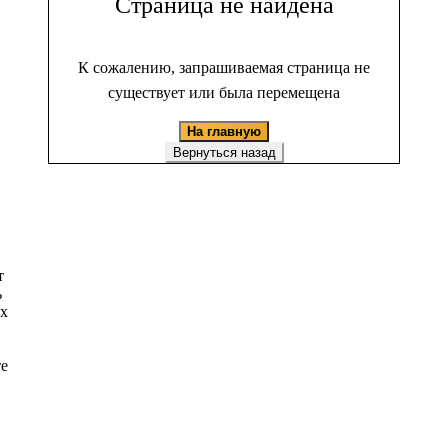
Страница не найдена
К сожалению, запрашиваемая страница не
существует или была перемещена
На главную
Вернуться назад
т
ь
ых
те