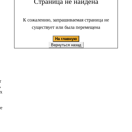
Страница не найдена
К сожалению, запрашиваемая страница не
существует или была перемещена
На главную
Вернуться назад
т
ь
ых
те