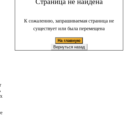
Страница не найдена
К сожалению, запрашиваемая страница не
существует или была перемещена
На главную
Вернуться назад
т
ь
ых
те