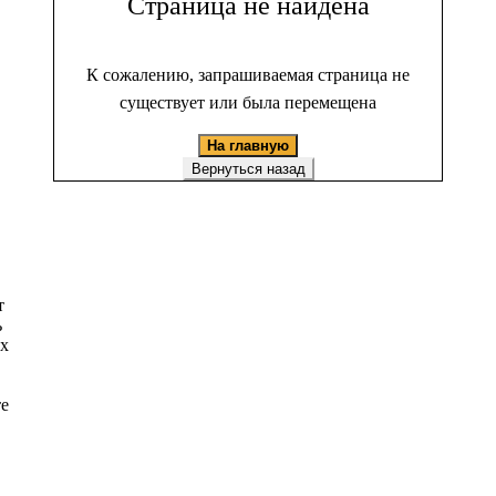
Страница не найдена
К сожалению, запрашиваемая страница не
существует или была перемещена
На главную
Вернуться назад
т
ь
ых
те