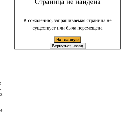
Страница не найдена
К сожалению, запрашиваемая страница не
существует или была перемещена
На главную
Вернуться назад
т
ь
ых
те