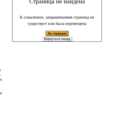
Страница не найдена
К сожалению, запрашиваемая страница не
существует или была перемещена
На главную
Вернуться назад
т
ь
ых
те