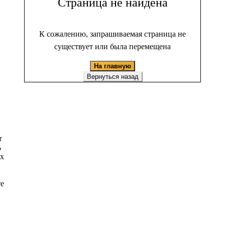
Страница не найдена
К сожалению, запрашиваемая страница не
существует или была перемещена
На главную
Вернуться назад
т
ь
ых
те