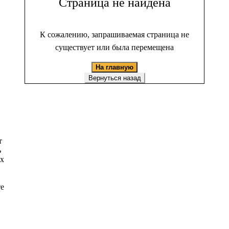
Страница не найдена
К сожалению, запрашиваемая страница не
существует или была перемещена
На главную
Вернуться назад
т
ь
ых
те