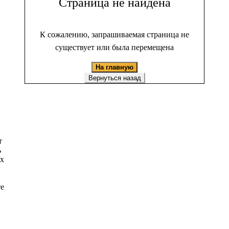
Страница не найдена
К сожалению, запрашиваемая страница не
существует или была перемещена
На главную
Вернуться назад
т
ь
ых
те