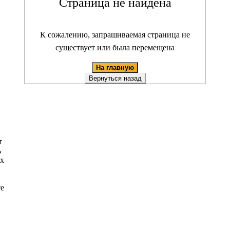
Страница не найдена
К сожалению, запрашиваемая страница не
существует или была перемещена
На главную
Вернуться назад
т
ь
ых
те