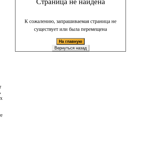
Страница не найдена
К сожалению, запрашиваемая страница не
существует или была перемещена
На главную
Вернуться назад
т
ь
ых
те