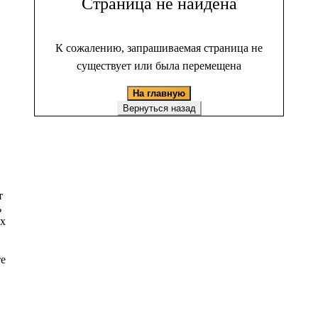
Страница не найдена
К сожалению, запрашиваемая страница не
существует или была перемещена
На главную
Вернуться назад
т
ь
ых
те