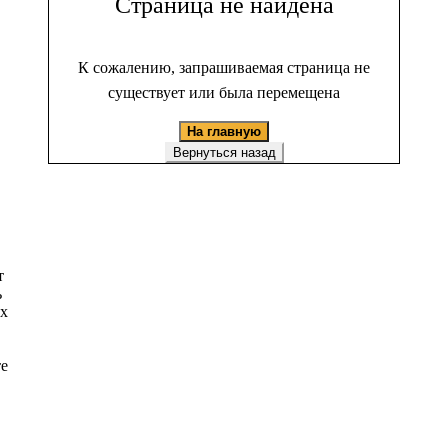
Страница не найдена
К сожалению, запрашиваемая страница не
существует или была перемещена
На главную
Вернуться назад
т
ь
ых
те