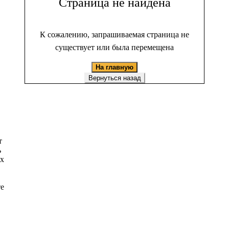
Страница не найдена
К сожалению, запрашиваемая страница не
существует или была перемещена
На главную
Вернуться назад
т
ь
ых
те