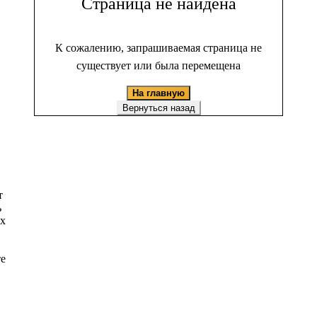
Страница не найдена
К сожалению, запрашиваемая страница не
существует или была перемещена
На главную
Вернуться назад
т
ь
ых
те