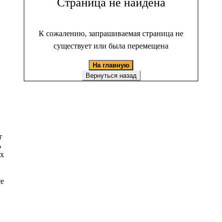
Страница не найдена
К сожалению, запрашиваемая страница не
существует или была перемещена
На главную
Вернуться назад
т
ь
ых
те