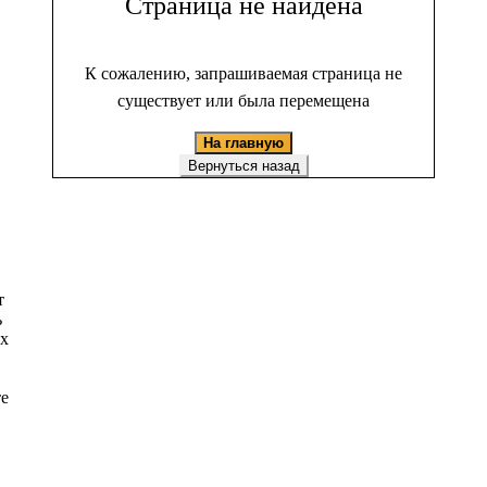
Страница не найдена
К сожалению, запрашиваемая страница не
существует или была перемещена
На главную
Вернуться назад
т
ь
ых
те