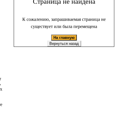
Страница не найдена
К сожалению, запрашиваемая страница не
существует или была перемещена
На главную
Вернуться назад
т
ь
ых
те