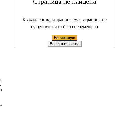
Страница не найдена
К сожалению, запрашиваемая страница не
существует или была перемещена
На главную
Вернуться назад
т
ь
ых
те